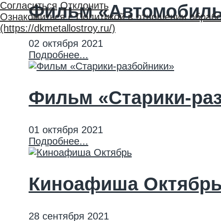
Согласиться
Отклонить
Фильм «Автомобиль,
Ознакомиться с Политикой в отношении обрабо
(https://dkmetallostroy.ru/)
02 октября 2021
Подробнее...
Фильм «Старики-ра
01 октября 2021
Подробнее...
Киноафиша Октябр
28 сентября 2021