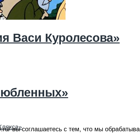
я Васи Куролесова»
любленных»
roy.ru/ вы соглашаетесь с тем, что мы обрабат