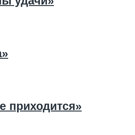
ы удачи»
а»
не приходится»