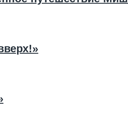
вверх!»
»