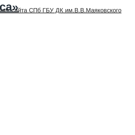
са»
нет-сайта СПб ГБУ ДК им.В.В.Маяковского