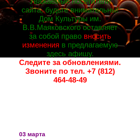
Уважаемые посетители
сайта, будьте внимательны!
Дом Культуры им.
В.В.Маяковского оставляет
за собой право
вносить
изменения
в предлагаемую
здесь афишу.
Следите за обновлениями.
Звоните по тел. +7 (812)
464-48-49
03 марта