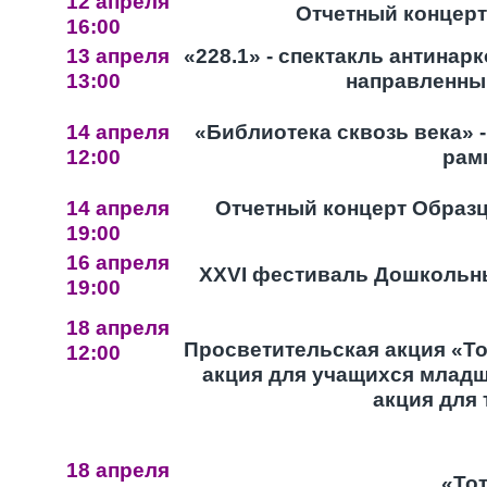
12 апреля
Отчетный концерт
16:00
13 апреля
«228.1» - спектакль антина
13:00
направленный
14 апреля
«Библиотека сквозь века» 
12:00
рам
14 апреля
Отчетный концерт Образ
19:00
16 апреля
XXVI фестиваль Дошкольн
19:00
18 апреля
Просветительская акция «Т
12:00
акция для учащихся младш
акция для 
18 апреля
«То