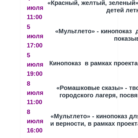
«Красный, желтый, зеленый
июля
детей лет
11:00
5
«Мультлето» - кинопоказ 
июля
показы
17:00
5
Кинопоказ в рамках проект
июля
19:00
8
«Ромашковые сказы» - тво
июля
городского лагеря, посв
11:00
8
«Мультлето» - кинопоказ д
июля
и верности, в рамках проек
16:00