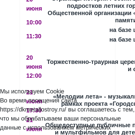
подростков летних го
июня
Общественной организации 
памяти
10:00
на базе
11:30
на базе
20
Торжественно-траурная цер
июня
и 
12:00
Мы используем Cookie
21
«Мелодии лета» - музыкал
Во время посещения сайта
июня
рамках проекта «Город
https://dkmetallostroy.ru/ вы соглашаетесь с тем,
17:30
что мы обрабатываем ваши персональные
21
Общедоступные публичные 
данные с использованием метрических
июня
и мультфильмов для детей