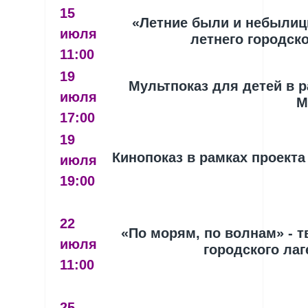
15
«Летние были и небылицы
июля
летнего городск
11:00
19
Мультпоказ для детей в 
июля
М
17:00
19
Кинопоказ в рамках проект
июля
19:00
22
«По морям, по волнам» - т
июля
городского ла
11:00
25