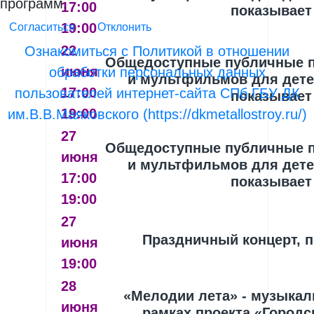
программ.
17:00
показывает
19:00
Согласиться
Отклонить
22
Ознакомиться с Политикой в отношении
Общедоступные публичные 
июня
обработки персональных данных
и мультфильмов для детей
17:00
пользователей интернет-сайта СПб ГБУ ДК
показывает
19:00
им.В.В.Маяковского (https://dkmetallostroy.ru/)
27
Общедоступные публичные 
июня
и мультфильмов для детей
17:00
показывает
19:00
27
Праздничный концерт,
июня
19:00
28
«Мелодии лета» - музыкал
июня
рамках проекта «Город