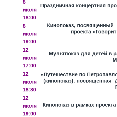
8
Праздничная концертная пр
июля
18:00
Кинопоказ, посвященный 
8
проекта «Говорит
июля
19:00
12
Мультпоказ для детей в 
июля
М
17:00
12
«Путешествие по Петропавло
(кинопоказ), посвященная
июля
18:30
12
Кинопоказ в рамках проект
июля
19:00