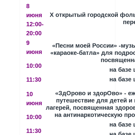
8
X открытый городской фол
июня
пер
12:00-
20:00
9
«Песни моей России» -муз
июня
«караоке-батла» для подрос
посвященн
10:00
на базе
на базе
11:30
«ЗдОрово и здорОво» - еж
10
путешествие для детей и
июня
лагерей, посвященная здоро
на антинаркотическую пр
10:00
на базе
11:30
на базе