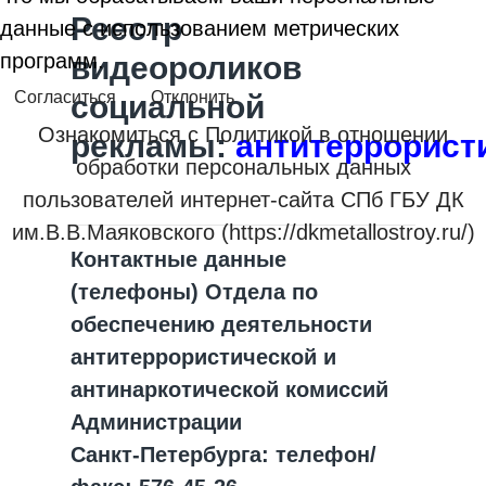
Реестр
данные с использованием метрических
программ.
видеороликов
Согласиться
Отклонить
социальной
Ознакомиться с Политикой в отношении
рекламы:
антитеррорист
обработки персональных данных
пользователей интернет-сайта СПб ГБУ ДК
им.В.В.Маяковского (https://dkmetallostroy.ru/)
Контактные данные
(телефоны) Отдела по
обеспечению деятельности
антитеррористической и
антинаркотической комиссий
Администрации
Санкт‑Петербурга: телефон/