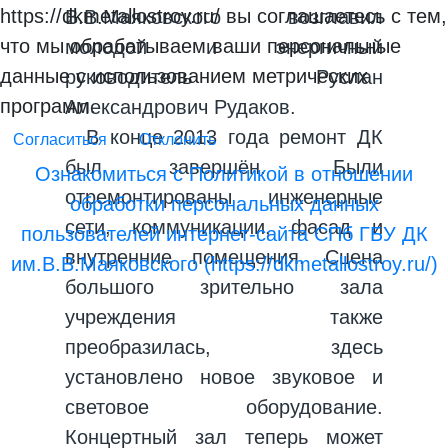
https://dkmetallostroy.ru/ вы соглашаетесь с тем,
В.В.Маяковского возглавил
что мы обрабатываем ваши персональные
молодой и энергичный
данные с использованием метрических
руководитель Руслан
программ.
Александрович Рудаков.
В конце 2013 года ремонт ДК
Согласиться
Отклонить
был завершён. Были
Ознакомиться с Политикой в отношении
отремонтированы инженерные
обработки персональных данных
сети, коммуникации, фасад и
пользователей интернет-сайта СПб ГБУ ДК
внутренние помещения. Сцена
им.В.В.Маяковского (https://dkmetallostroy.ru/)
большого зрительно зала
учреждения также
преобразилась, здесь
установлено новое звуковое и
световое оборудование.
Концертный зал теперь может