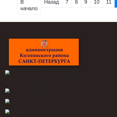
В
Назад
7
8
9
10
11
начало