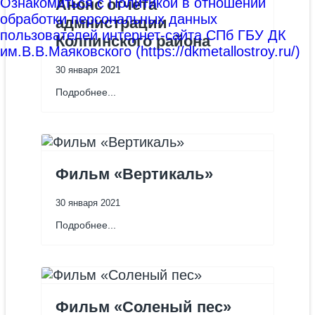
Ознакомиться с Политикой в отношении
Анонс отчета
обработки персональных данных
адмнистрации
пользователей интернет-сайта СПб ГБУ ДК
Колпинского района
им.В.В.Маяковского (https://dkmetallostroy.ru/)
30 января 2021
Подробнее...
Фильм «Вертикаль»
30 января 2021
Подробнее...
Фильм «Соленый пес»