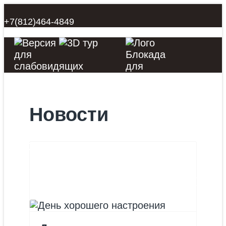
+7(812)464-4849
Новости
ГЛАВНАЯ
НОВОСТИ
">
ЗАНЯТИЯ
АФИША
О НАС