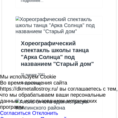
Подробнее...
Хореографический
спектакль школы танца
"Арка Солнца" под
названием "Старый дом"
31 января 2021
Мы используем Cookie
Во время посещения сайта
Подробнее...
https://dkmetallostroy.ru/ вы соглашаетесь с тем,
что мы обрабатываем ваши персональные
данные с использованием метрических
программ.
Согласиться
Отклонить