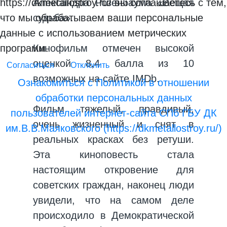
Александра Розенбаума «Вещая
https://dkmetallostroy.ru/ вы соглашаетесь с тем,
судьба».
что мы обрабатываем ваши персональные
данные с использованием метрических
Кинофильм отмечен высокой
программ.
оценкой 8,4 балла из 10
Согласиться
Отклонить
возможных на сайте IMDb.
Ознакомиться с Политикой в отношении
обработки персональных данных
Фильм тяжелый, правдивый,
пользователей интернет-сайта СПб ГБУ ДК
очень жизненный и снят в
им.В.В.Маяковского (https://dkmetallostroy.ru/)
реальных красках без ретуши.
Эта киноповесть стала
настоящим откровение для
советских граждан, наконец люди
увидели, что на самом деле
происходило в Демократической