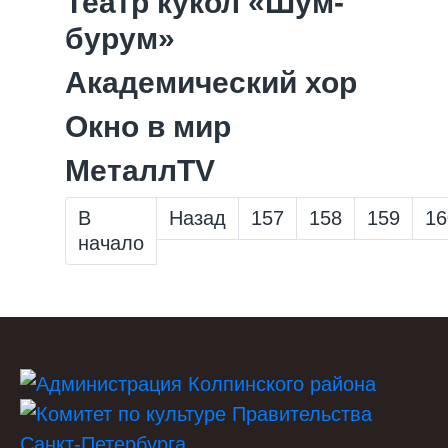
Театр кукол «Шум-
бурум»
Академический хор
Окно в мир
МеталлTV
В
Назад
157
158
159
16
начало