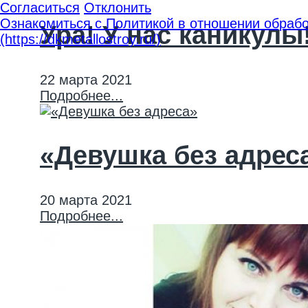
Согласиться
Отклонить
Ознакомиться с Политикой в отношении обрабо
Ура! У нас каникулы
(https://dkmetallostroy.ru/)
22 марта 2021
Подробнее...
«Девушка без адрес
20 марта 2021
Подробнее...