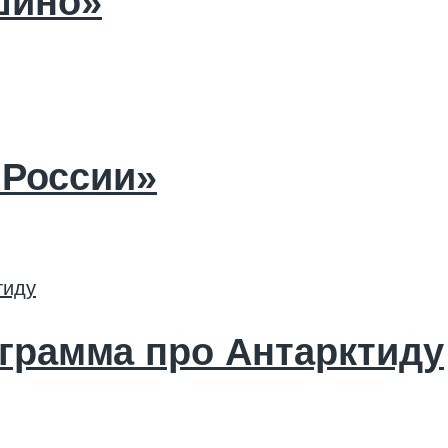
шино»
 России»
грамма про Антарктиду