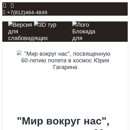
+7(812)464-4849
ГЛАВНАЯ
НОВОСТИ
">
ЗАНЯТИЯ
АФИША
О НАС
"Мир вокруг нас",