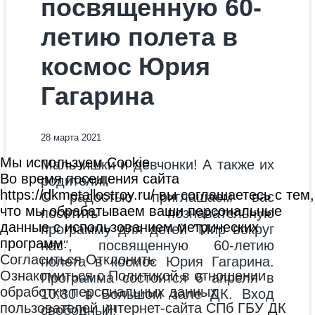
посвященную 60-
летию полета в
космос Юрия
Гагарина
28 марта 2021
Мы используем Cookie
Мальчишки и девчонки! А также их
Во время посещения сайта
родители!
https://dkmetallostroy.ru/ вы соглашаетесь с тем,
С радостью приглашаем вас
что мы обрабатываем ваши персональные
посетить познавательную
данные с использованием метрических
программу для детей "Мир вокруг
программ.
нас", посвященную 60-летию
Согласиться
Отклонить
полета в космос Юрия Гагарина.
Ознакомиться с Политикой в отношении
Программа состоится 6 апреля в
обработки персональных данных
10:30 в Большом зале ДК. Вход
пользователей интернет-сайта СПб ГБУ ДК
свободный!