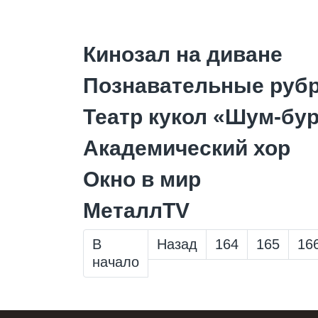
Кинозал на диване
Познавательные рубр
Театр кукол «Шум-бу
Академический хор
Окно в мир
МеталлTV
В
Назад
164
165
16
начало