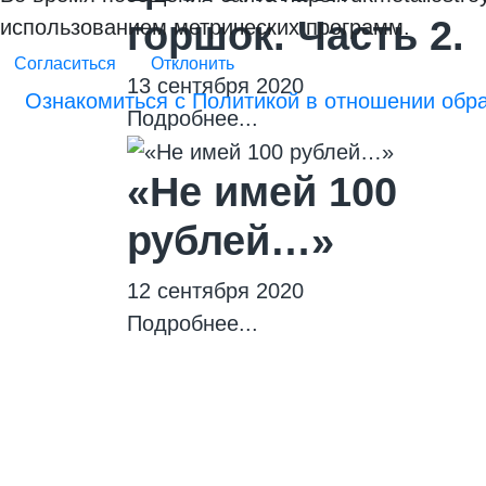
горшок. Часть 2.
использованием метрических программ.
Согласиться
Отклонить
13 сентября 2020
Ознакомиться с Политикой в отношении обр
Подробнее...
«Не имей 100
рублей…»
12 сентября 2020
Подробнее...