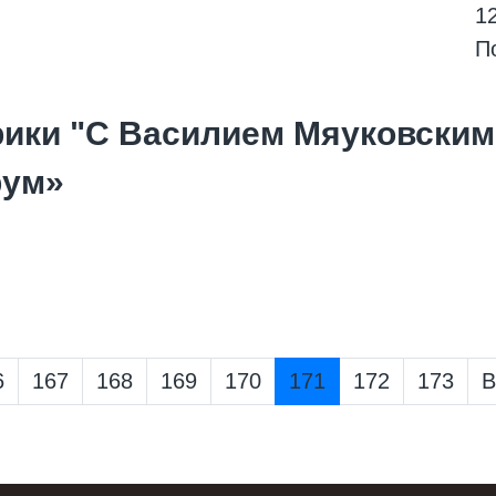
1
П
ики "С Василием Мяуковским
рум»
6
167
168
169
170
171
172
173
В