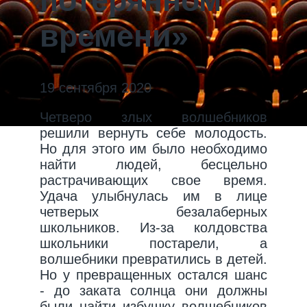
потерянном
времени»
19 сентября 2020
Четверо злых волшебников
решили вернуть себе молодость.
Но для этого им было необходимо
найти людей, бесцельно
растрачивающих свое время.
Удача улыбнулась им в лице
четверых безалаберных
школьников. Из-за колдовства
школьники постарели, а
волшебники превратились в детей.
Но у превращенных остался шанс
- до заката солнца они должны
были найти избушку волшебников