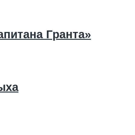
апитана Гранта»
ыха