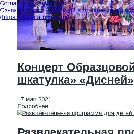
Согласиться
Отклонить
Ознакомиться с Политикой в отношении обрабо
(https://dkmetallostroy.ru/)
Концерт Образцовой
шкатулка» «Дисней»
17 мая 2021
Подробнее...
Развлекательная пр