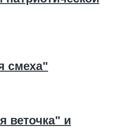
я смеха"
 веточка" и