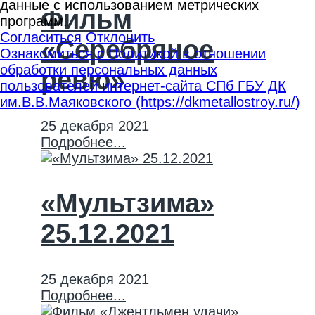
данные с использованием метрических
Фильм
программ.
Согласиться
Отклонить
«Серебряное
Ознакомиться с Политикой в отношении
обработки персональных данных
ревю»
пользователей интернет-сайта СПб ГБУ ДК
им.В.В.Маяковского (https://dkmetallostroy.ru/)
25 декабря 2021
Подробнее...
«Мультзима»
25.12.2021
25 декабря 2021
Подробнее...