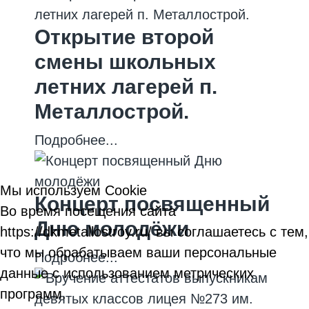
Открытие второй
смены школьных
летних лагерей п.
Металлострой.
Подробнее...
Мы используем Cookie
Концерт посвященный
Во время посещения сайта
Дню молодёжи
https://dkmetallostroy.ru/ вы соглашаетесь с тем,
что мы обрабатываем ваши персональные
Подробнее...
данные с использованием метрических
программ.