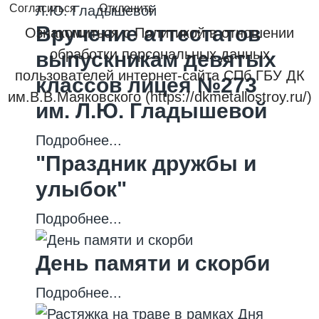
Согласиться
Отклонить
Вручение аттестатов
Ознакомиться с Политикой в отношении
обработки персональных данных
выпускникам девятых
пользователей интернет-сайта СПб ГБУ ДК
классов лицея №273
им.В.В.Маяковского (https://dkmetallostroy.ru/)
им. Л.Ю. Гладышевой
Подробнее...
"Праздник дружбы и
улыбок"
Подробнее...
День памяти и скорби
Подробнее...