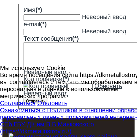
Имя
(*)
Неверный ввод
e-mail
(*)
Неверный ввод
Текст сообщения
(*)
Мы используем Cookie
Неверный ввод
Во время посещения сайта https://dkmetallostroy
Код проверки
(*)
вы соглашаетесь с тем, что мы обрабатываем 
Обновить
персональные данные с использованием
Неверный ввод
метрических программ.
Отправить
Согласиться
Отклонить
Ознакомиться с Политикой в отношении обрабо
персональных данных пользователей интернет
СПб ГБУ ДК им.В.В.Маяковского
(https://dkmetallostroy.ru/)