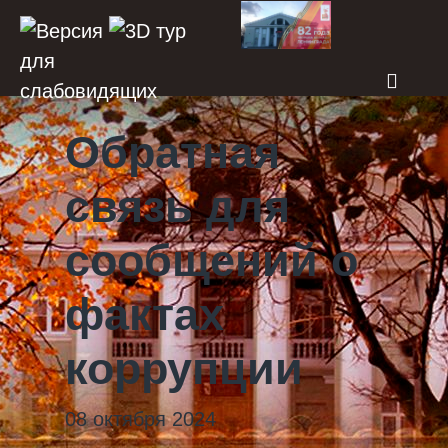
Обратная
связь для
сообщений о
фактах
коррупции
08 октября 2024