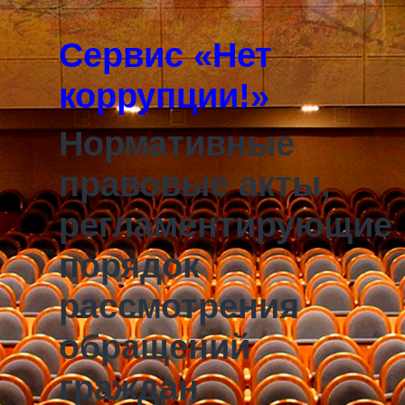
Сервис «Нет
коррупции!»
Нормативные
правовые акты,
регламентирующие
порядок
рассмотрения
обращений
граждан