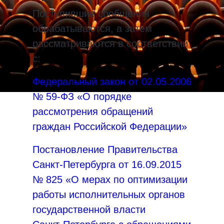
Поступившие сообщения
обрабатываются, а затем
рассматриваются в соответствии
с:
Федеральный закон от 02.05.2006
№ 59-ФЗ «О порядке
рассмотрения обращений
граждан Российской Федерации»
Постановление Правительства
Санкт‑Петербурга от 16.09.2015
№ 825 «О мерах по оптимизации
работы исполнительных органов
государственной власти