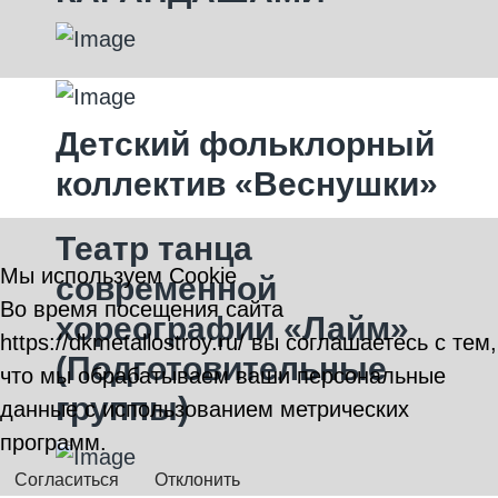
Детский фольклорный
коллектив «Веснушки»
Театр танца
Мы используем Cookie
современной
Во время посещения сайта
хореографии «Лайм»
https://dkmetallostroy.ru/ вы соглашаетесь с тем,
(Подготовительные
что мы обрабатываем ваши персональные
группы)
данные с использованием метрических
программ.
Согласиться
Отклонить