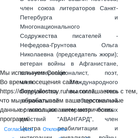
член союза литераторов Санкт-
Петербурга и
Многонационального
Содружества писателей -
Нефедова-Грунтова Ольга
Николаевна (председатель жюри);
ветеран войны в Афганистане,
Мы используем Cookie
воин-интернационалист, поэт,
Во время посещения сайта
член Международного
https://dkmetallostroy.ru/ вы соглашаетесь с тем,
Содружества писателей, член
что мы обрабатываем ваши персональные
региональной общественной
данные с использованием метрических
организации ветеранов боевых
программ.
действий "АВАНГАРД", член
Центра реабилитации и
Согласиться
Отклонить
интеграции инвалидов войны,