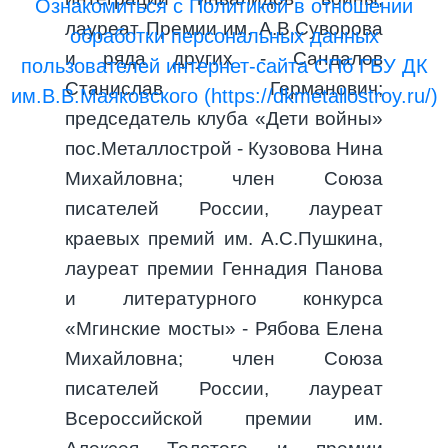
Ознакомиться с Политикой в отношении
лауреат Премии им. А.В.Суворова
обработки персональных данных
и ряда других - Сандалов
пользователей интернет-сайта СПб ГБУ ДК
Станислав Германович;
им.В.В.Маяковского (https://dkmetallostroy.ru/)
председатель клуба «Дети войны»
пос.Металлострой - Кузовова Нина
Михайловна; член Союза
писателей России, лауреат
краевых премий им. А.С.Пушкина,
лауреат премии Геннадия Панова
и литературного конкурса
«Мгинские мосты» - Рябова Елена
Михайловна; член Союза
писателей России, лауреат
Всероссийской премии им.