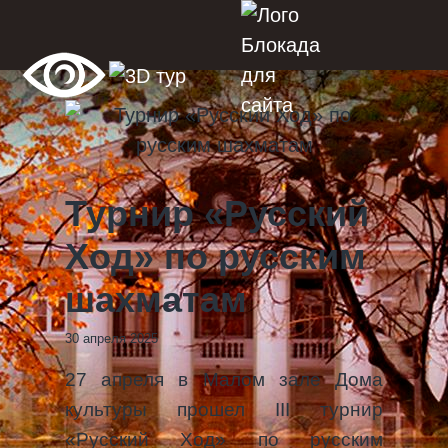
Турнир «Русский
Ход» по русским
шахматам
30 апреля 2025
27 апреля в Малом зале Дома
культуры прошел ІІІ турнир
«Русский Ход» по русским