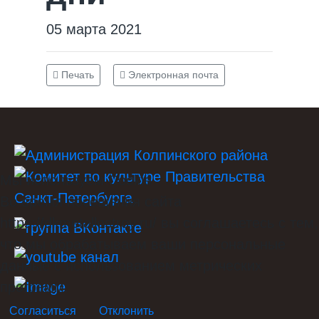
05 марта 2021
Печать
Электронная почта
Мы используем Cookie
Во время посещения сайта
https://dkmetallostroy.ru/ вы соглашаетесь с тем,
что мы обрабатываем ваши персональные
данные с использованием метрических
программ.
Согласиться
Отклонить