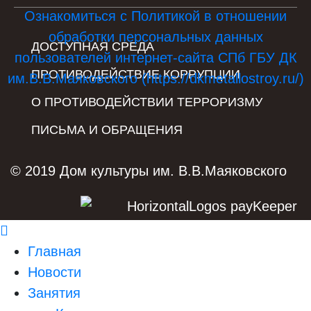
Ознакомиться с Политикой в отношении
обработки персональных данных
ДОСТУПНАЯ СРЕДА
пользователей интернет-сайта СПб ГБУ ДК
ПРОТИВОДЕЙСТВИЕ КОРРУПЦИИ
им.В.В.Маяковского (https://dkmetallostroy.ru/)
О ПРОТИВОДЕЙСТВИИ ТЕРРОРИЗМУ
ПИСЬМА И ОБРАЩЕНИЯ
© 2019 Дом культуры им. В.В.Маяковского
Главная
Новости
Занятия