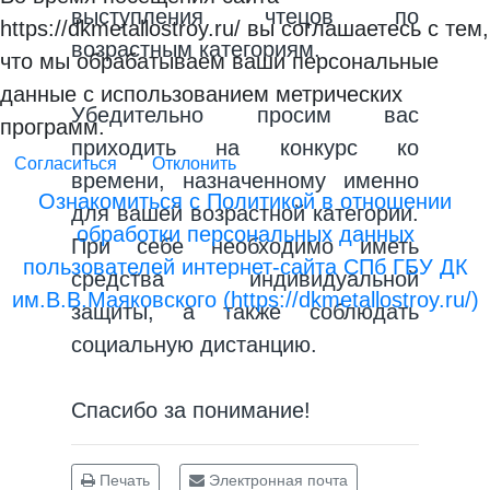
выступления чтецов по
https://dkmetallostroy.ru/ вы соглашаетесь с тем,
возрастным категориям.
что мы обрабатываем ваши персональные
данные с использованием метрических
Убедительно просим вас
программ.
приходить на конкурс ко
Согласиться
Отклонить
времени, назначенному именно
Ознакомиться с Политикой в отношении
для вашей возрастной категории.
обработки персональных данных
При себе необходимо иметь
пользователей интернет-сайта СПб ГБУ ДК
средства индивидуальной
им.В.В.Маяковского (https://dkmetallostroy.ru/)
защиты, а также соблюдать
социальную дистанцию.
Спасибо за понимание!
Печать
Электронная почта