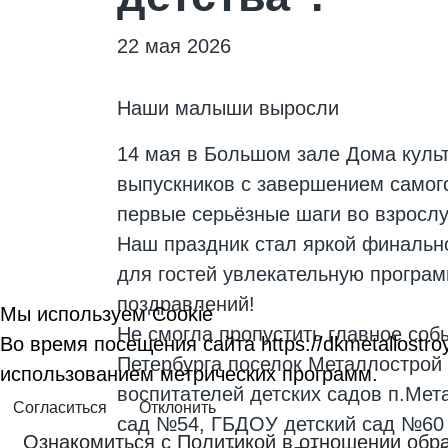
22 мая 2026
Наши малыши выросли
14 мая в Большом зале Дома культ
выпускников с завершением самого
первые серьёзные шаги во взрослу
Наш праздник стал яркой финально
для гостей увлекательную програм
поздравлений!
Мы используем Cookie
Не смогла пропустить главное соб
Во время посещения сайта https://dkmetallost
Петербурга поселок Металлострой
использованием метрических программ.
воспитателей детских садов п.Ме
Согласиться
Отклонить
сад №54, ГБДОУ детский сад №60
Ознакомиться с Политикой в отношении обр