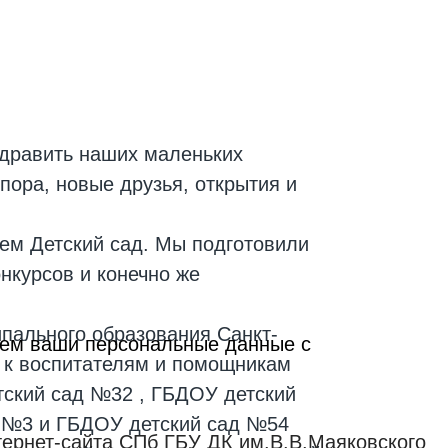
здравить наших маленьких
пора, новые друзья, открытия и
ием Детский сад. Мы подготовили
нкурсов и конечно же
ипального образования Санкт-
ываем ваши персональные данные с
ь к воспитателям и помощникам
тский сад №32 , ГБДОУ детский
д №3 и ГБДОУ детский сад №54
ернет-сайта СПб ГБУ ДК им.В.В.Маяковского