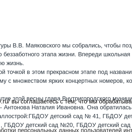
уры В.В. Маяковского мы собрались, чтобы по
 беззаботного этапа жизни. Впереди школьная 
ю жизнь.
й точкой в этом прекрасном этапе под назван
му с множеством ярких концертных номеров, ко
ытие этой весны глава Внутригородского муниц
roy.ru/ вы соглашаетесь с тем, что мы обрабат
 - Антонова Наталия Ивановна. Она обратилас
таллострой:ГБДОУ детский сад № 41, ГБДОУ де
 , ГБДОУ детский сад №20, ГБДОУ детский са
аботки персональных данных пользователей инт