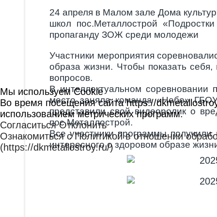
24 апреля в Малом зале Дома культу
школ пос.Металлострой «Подростки
пропаганду ЗОЖ среди молодежи
Участники мероприятия соревновалис
образа жизни. Чтобы показать себя,
вопросов.
В интеллектуальном соревновании п
Мы используем Cookie
место заняла команда «Небо» ГБО
Во время посещения сайта https://dkmetallost
представили свой видеоролик о вр
использованием метрических программ.
пос.Металлострой.
Согласиться
Отклонить
Все участники программы получили 
Ознакомиться с Политикой в отношении обрабо
интересного о здоровом образе жизн
(https://dkmetallostroy.ru/)