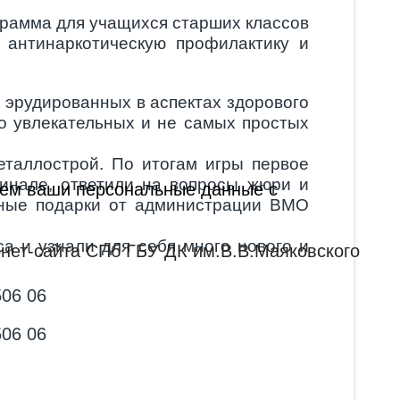
грамма для учащихся старших классов
 антинаркотическую профилактику и
 эрудированных в аспектах здорового
ко увлекательных и не самых простых
еталлострой. По итогам игры первое
нале, ответили на вопросы жюри и
ываем ваши персональные данные с
тные подарки от администрации ВМО
а и узнали для себя много нового и
нет-сайта СПб ГБУ ДК им.В.В.Маяковского