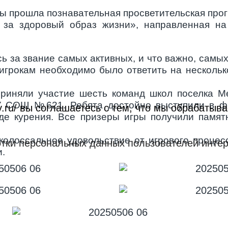
ры прошла познавательная просветительская про
 за здоровый образ жизни», направленная на
ь за звание самых активных, и что важно, самых
 игрокам необходимо было ответить на несколь
риняли участие шесть команд школ поселка М
У СОШ №621. Ребята достойно выступили в фи
roy.ru/ вы соглашаетесь с тем, что мы обрабат
еде курения. Все призеры игры получили памя
колоссальное удовольствие от игрового процесс
тки персональных данных пользователей интер
и.