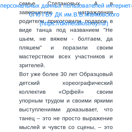
семье Степановых. А в
персональных данных пользователей интернет
завершении награждения
СПб ГБУ ДК им.В.В.Маяковского
родители приготовили подарок в
(https://dkmetallostroy.ru/)
виде танца под названием "Не
шьем, не вяжем - болтаем, да
пляшем" и поразили своим
мастерством всех участников и
зрителей.
Вот уже более 30 лет Образцовый
детский хореографический
коллектив «Орфей» своим
упорным трудом и своими яркими
выступлениями доказывает, что
танец – это не просто выражение
мыслей и чувств со сцены, – это