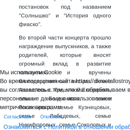
постановок под названием
"Солнышко" и "История одного
фиаско".
Во второй части концерта прошло
награждение выпускников, а также
родителей, которые вносят
огромный вклад в развитие
Мы используем Cookie
коллектива и вручены
Во время посещения сайта https://dkmetallostroy
благодарственные письма: семье
вы соглашаетесь с тем, что мы обрабатываем 
Апеваловых, Гришиной Екатерине,
персональные данные с использованием
семье Богдановых, семье
метрических программ.
Васильевых, семье Кузнецовых,
семье Лебедевых, семье
Согласиться
Отклонить
Никифоровых, семье Соколовых и
Ознакомиться с Политикой в отношении обра