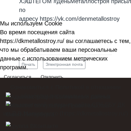
ХЭШТЕГОМ
#ДеньМеталлостроя
присыл
по
адресу
https://vk.com/denmetallostroy
Мы используем Cookie
Во время посещения сайта
https://dkmetallostroy.ru/ вы соглашаетесь с тем,
что мы обрабатываем ваши персональные
данные с использованием метрических
Печать
Электронная почта
программ.
Согласиться
Отклонить
Ознакомиться с Политикой в отношении
обработки персональных данных
пользователей интернет-сайта СПб ГБУ ДК
им.В.В.Маяковского (https://dkmetallostroy.ru/)