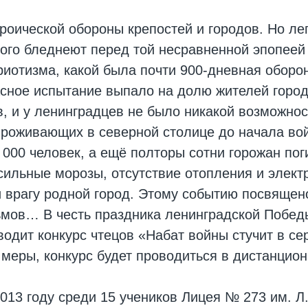
роической обороны крепостей и городов. Но ле
ого бледнеют перед той несравненной эпопеей
риотизма, какой была почти 900-дневная оборо
сное испытание выпало на долю жителей город
, и у ленинградцев не было никакой возможност
роживающих в северной столице до начала вой
 000 человек, а ещё полторы сотни горожан по
 сильные морозы, отсутствие отопления и элект
и врагу родной город. Этому событию посвящен
ьмов… В честь праздника ленинградской Побед
водит конкурс чтецов «Набат войны стучит в се
 меры, конкурс будет проводиться в дистанцио
013 году среди 15 учеников Лицея № 273 им. 