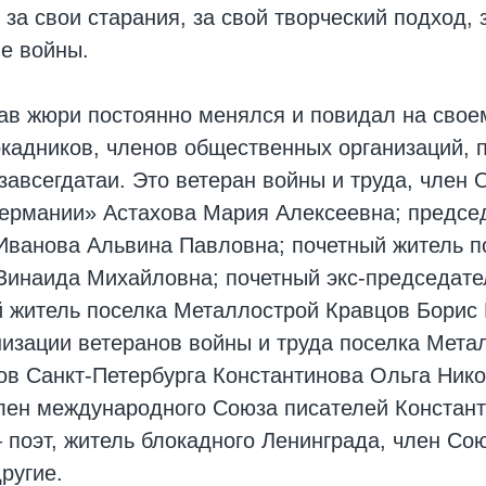
а свои старания, за свой творческий подход, з
ме войны.
тав жюри постоянно менялся и повидал на свое
кадников, членов общественных организаций, п
 завсегдатаи. Это ветеран войны и труда, член
ермании» Астахова Мария Алексеевна; предсе
Иванова Альвина Павловна; почетный житель п
Зинаида Михайловна; почетный экс-председат
й житель поселка Металлострой Кравцов Борис 
изации ветеранов войны и труда поселка Мета
ов Санкт-Петербурга Константинова Ольга Ник
 член международного Союза писателей Констант
поэт, житель блокадного Ленинграда, член Со
ругие.