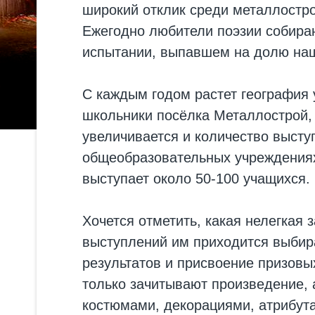
широкий отклик среди металлостро
Ежегодно любители поэзии собираю
испытании, выпавшем на долю наш
С каждым годом растет география у
школьники посёлка Металлострой, н
увеличивается и количество высту
общеобразовательных учреждениях,
выступает около 50-100 учащихся.
Хочется отметить, какая нелегкая 
выступлений им приходится выбира
результатов и присвоение призовых
только зачитывают произведение, 
костюмами, декорациями, атрибутам