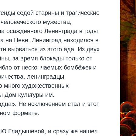
генды седой старины и трагические
 человеческого мужества,
на осажденного Ленинграда в годы
а на Неве. Ленинград находился в
и вырваться из этого ада. Из двух
ны, за время блокады только от
гибло от нескончаемых бомбёжек и
ричества, ленинградцы
о много художественных
ы Дом культуры им.
рдца». Не исключением стал и этот
нном формате.
Л.Ю.Гладышевой, и сразу же нашел