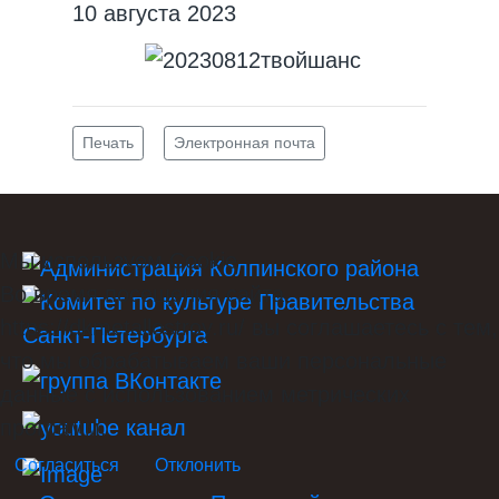
10 августа 2023
Печать
Электронная почта
Мы используем Cookie
Во время посещения сайта
https://dkmetallostroy.ru/ вы соглашаетесь с тем,
что мы обрабатываем ваши персональные
данные с использованием метрических
программ.
Согласиться
Отклонить