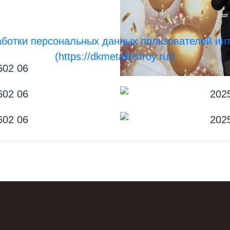
аботки персональных данных пользователей инт
(https://dkmetallostroy.ru/)