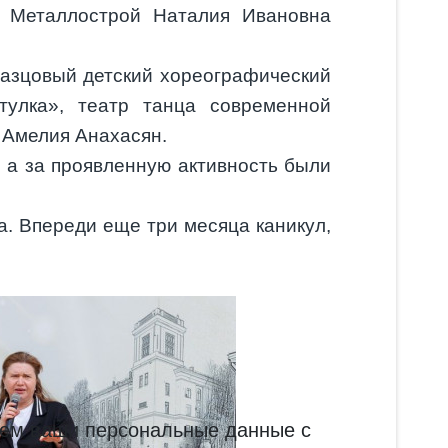
. Металлострой Наталия Ивановна
разцовый детский хореографический
тулка», театр танца современной
 Амелия Анахасян.
, а за проявленную активность были
а. Впереди еще три месяца каникул,
ываем ваши персональные данные с