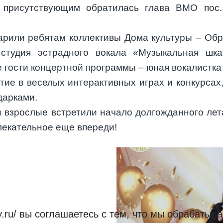
 присутствующим обратилась глава ВМО пос
арили ребятам коллективы Дома культуры – Об
студия эстрадного вокала «Музыкальная шка
 гости концертной программы – юная вокалистка
тие в веселых интерактивных играх и конкурсах
дарками.
 и взрослые встретили начало долгожданного лет
лекательное еще впереди!
roy.ru/ вы соглашаетесь с тем, что мы обрабат