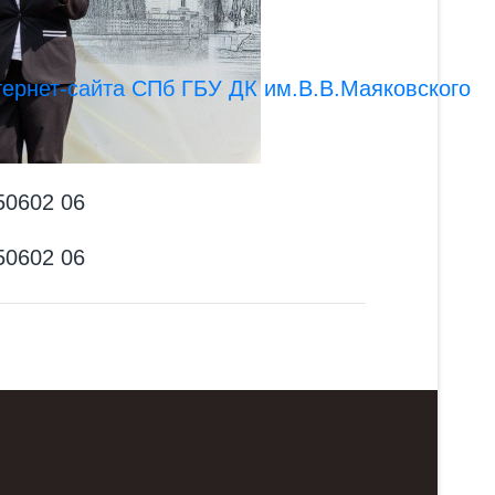
ернет-сайта СПб ГБУ ДК им.В.В.Маяковского