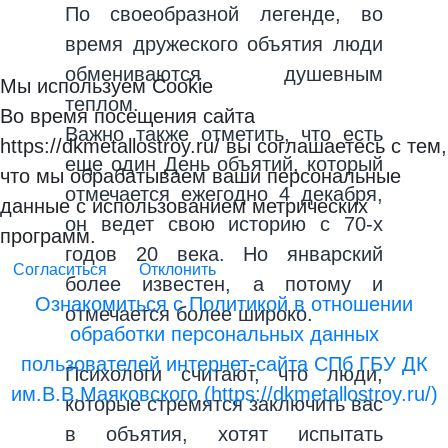
По своеобразной легенде, во
время дружеского объятия люди
обмениваются душевным
Мы используем Cookie
теплом.
Во время посещения сайта
Важно также отметить, что есть
https://dkmetallostroy.ru/ вы соглашаетесь с тем,
еще один День объятий, который
что мы обрабатываем ваши персональные
отмечается ежегодно 4 декабря,
данные с использованием метрических
он ведет свою историю с 70-х
программ.
годов 20 века. Но январский
Согласиться
Отклонить
более известен, а потому и
Ознакомиться с Политикой в отношении
отмечается более широко.
обработки персональных данных
пользователей интернет-сайта СПб ГБУ ДК
Психологи считают, что люди,
им.В.В.Маяковского (https://dkmetallostroy.ru/)
которые стремятся заключить вас
в объятия, хотят испытать