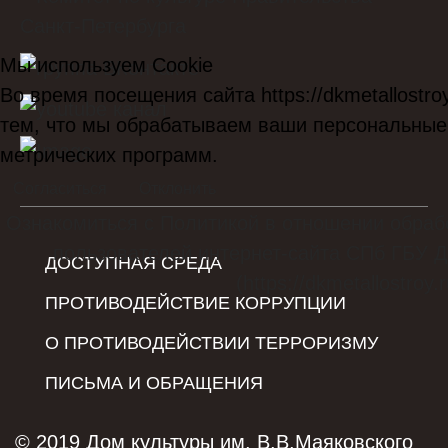
Мы используем Cookie
Во время посещения сайта https://dkmetallostro
тем, что мы обрабатываем ваши персональные
метрических программ.
Согласиться
Отклонить
Ознакомиться с Политикой в отношении обраб
пользователей интернет-сайта СПб ГБУ Д
ДОСТУПНАЯ СРЕДА
(https://dkmetallostroy.r
ПРОТИВОДЕЙСТВИЕ КОРРУПЦИИ
О ПРОТИВОДЕЙСТВИИ ТЕРРОРИЗМУ
ПИСЬМА И ОБРАЩЕНИЯ
© 2019 Дом культуры им. В.В.Маяковского