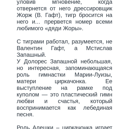
уловив мгновение, когда
отвернется от него дрессировщик
Жорж (В. Гафт), тигр бросится на
него и... прервется номер всеми
любимого «дяди Жоры».
С тиграми работал, разумеется, не
Валентин Гафт, а Мстислав
Запашный.
У Долорес Запашной небольшая,
но интересная, запоминающаяся
роль гимнастки Марии-Луизы,
матери циркачонка. Ее
выступление на рамке под
куполом — это пластический гимн
любви и счастья, который
воспринимается как лебединая
песня.
Роль Алешки – циркачонка играет