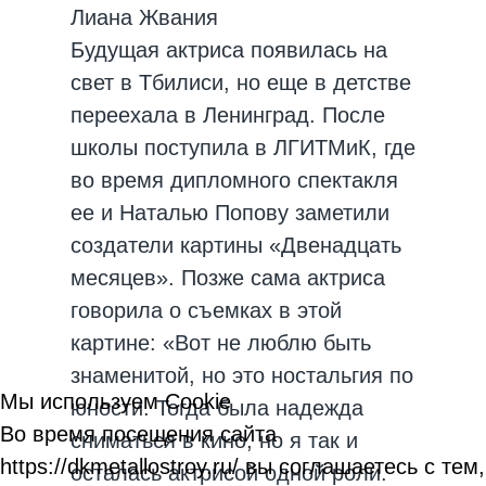
Лиана Жвания
Будущая актриса появилась на
свет в Тбилиси, но еще в детстве
переехала в Ленинград. После
школы поступила в ЛГИТМиК, где
во время дипломного спектакля
ее и Наталью Попову заметили
создатели картины «Двенадцать
месяцев». Позже сама актриса
говорила о съемках в этой
картине: «Вот не люблю быть
знаменитой, но это ностальгия по
Мы используем Cookie
юности. Тогда была надежда
Во время посещения сайта
сниматься в кино, но я так и
https://dkmetallostroy.ru/ вы соглашаетесь с тем,
осталась актрисой одной роли.