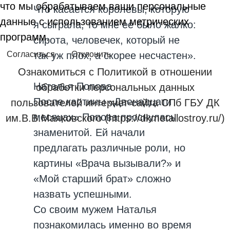
что мы обрабатываем ваши персональные
Что касается королевы, которую
данные с использованием метрических
я сыграла, то мне ее было жалко:
программ.
сирота, человечек, который не
так уж плох, а скорее несчастен».
Согласиться
Отклонить
Ознакомиться с Политикой в отношении
Наталья Попова
обработки персональных данных
После картины «Двенадцати
пользователей интернет-сайта СПб ГБУ ДК
месяцах» Попова проснулась
им.В.В.Маяковского (https://dkmetallostroy.ru/)
знаменитой. Ей начали
предлагать различные роли, но
картины «Врача вызывали?» и
«Мой старший брат» сложно
назвать успешными.
Со своим мужем Наталья
познакомилась именно во время