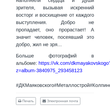
наполняли сердца и души
зрителя, вызывая искренний
восторг и восхищение от каждого
выступления. Добро не
пропадает, оно прорастает! А
значит человек, посеявший это
добро, жил не зря...
Больше фотографий в
альбоме:
https://vk.com/dkmayakovskogo
z=album-3840975_293458123
#ДКМаяковского
#Металлострой
#Колпин
Печать
Электронная почта