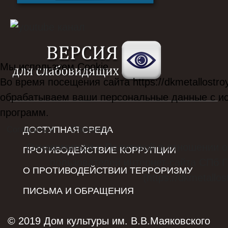
Мы используем Cookie
Во время посещения сайта https://dkmetallostro
обрабатываем ваши персональные данные с и
программ.
ДОСТУПНАЯ СРЕДА
Согласиться
Отклонить
Ознакомиться с Политикой в отношении 
ПРОТИВОДЕЙСТВИЕ КОРРУПЦИИ
пользователей интернет-сайта СПб 
О ПРОТИВОДЕЙСТВИИ ТЕРРОРИЗМУ
(https://dkmetallos
ПИСЬМА И ОБРАЩЕНИЯ
© 2019 Дом культуры им. В.В.Маяковского