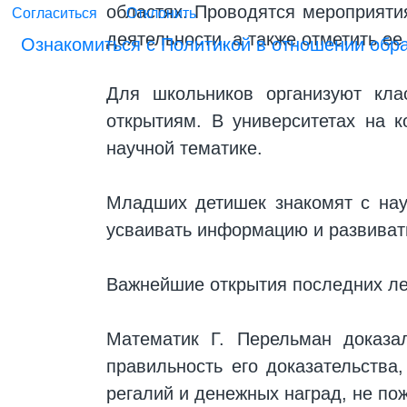
областях. Проводятся мероприяти
Согласиться
Отклонить
деятельности, а также отметить е
Ознакомиться с Политикой в отношении обр
Для школьников организуют кла
открытиям. В университетах на 
научной тематике.
Младших детишек знакомят с нау
усваивать информацию и развивать
Важнейшие открытия последних ле
Математик Г. Перельман доказал
правильность его доказательства
регалий и денежных наград, не по