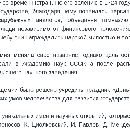
 со времен Петра I. По его велению в 1724 год
осударстве, благодаря чему появилась перва
зарубежных аналогов, объединяя гимназию
люди независимо от финансового положения.
ебу они награждались царской милостью и пол
мия меняла свое название, однако цель ос
вали в Академию наук СССР, а после расп
высшего научного заведения.
адемии было решено учредить праздник «День 
их умов человечества для развития государств
 уникальных имен и научных открытий, которые
моносов, К. Циолковский, И. Павлов, Д. Менд