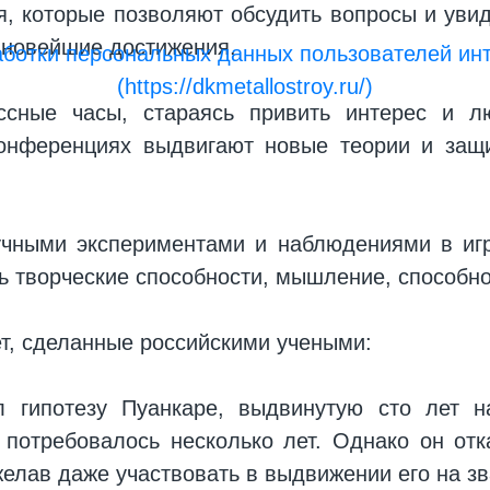
я, которые позволяют обсудить вопросы и увид
е новейшие достижения.
аботки персональных данных пользователей инт
(https://dkmetallostroy.ru/)
ссные часы, стараясь привить интерес и л
конференциях выдвигают новые теории и защ
чными экспериментами и наблюдениями в игр
 творческие способности, мышление, способно
т, сделанные российскими учеными:
 гипотезу Пуанкаре, выдвинутую сто лет н
, потребовалось несколько лет. Однако он от
желав даже участвовать в выдвижении его на з