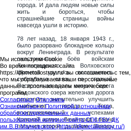
города. И дала людям новые силы
жить и бороться, чтобы
страшнейшие страницы войны
навсегда ушли в историю.
78 лет назад, 18 января 1943 г.,
было разорвано блокадное кольцо
вокруг Ленинграда. В результате
ожесточенных боёв войскам
Мы используем Cookie
Ленинградского и Волховского
Во время посещения сайта
фронтов удалось восстановить
https://dkmetallostroy.ru/ вы соглашаетесь с тем,
сухопутную связь со страной.
что мы обрабатываем ваши персональные
Построенная вдоль южного берега
данные с использованием метрических
Ладожского озера железная дорога
программ.
позволила значительно улучшить
Согласиться
Отклонить
снабжение города. Тогда,
Ознакомиться с Политикой в отношении
воодушевленный успехами
обработки персональных данных
Красной армии, Ленинград словно
пользователей интернет-сайта СПб ГБУ ДК
получил второе дыхание. Заводы
им.В.В.Маяковского (https://dkmetallostroy.ru/)