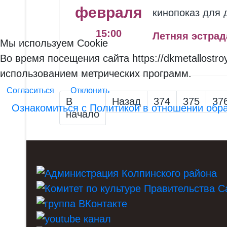
февраля
кинопоказ для 
15:00
Летняя эстрад
Мы используем Cookie
Во время посещения сайта https://dkmetallost
использованием метрических программ.
Согласиться
Отклонить
В
Назад
374
375
37
Ознакомиться с Политикой в отношении обр
начало