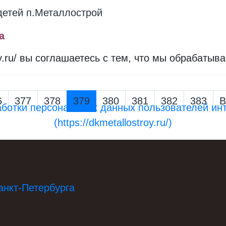
детей п.Металлострой
а
roy.ru/ вы соглашаетесь с тем, что мы обрабат
6
377
378
379
380
381
382
383
В
аботки персональных данных пользователей инт
(https://dkmetallostroy.ru/)