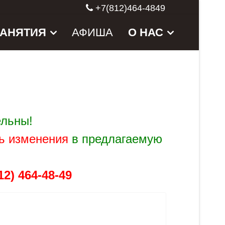
+7(812)464-4849
ЗАНЯТИЯ
АФИША
О НАС
ельны!
ь изменения
в предлагаемую
2) 464-48-49