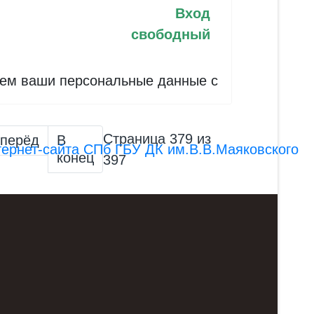
Вход
свободный
ываем ваши персональные данные с
Страница 379 из
перёд
В
ернет-сайта СПб ГБУ ДК им.В.В.Маяковского
конец
397