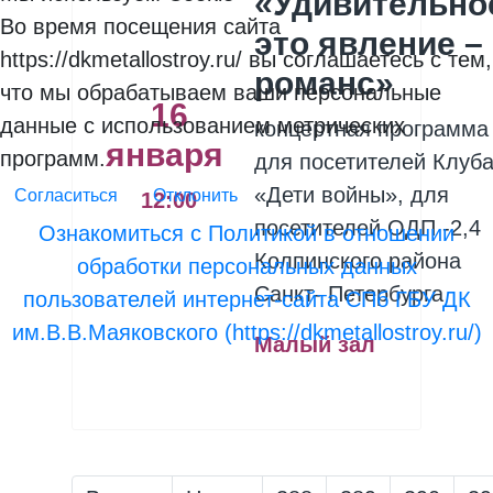
«Удивительно
Во время посещения сайта
это явление –
https://dkmetallostroy.ru/ вы соглашаетесь с тем,
романс»
что мы обрабатываем ваши персональные
16
данные с использованием метрических
концертная программ
января
программ.
для посетителей Клуб
«Дети войны», для
Согласиться
Отклонить
12:00
посетителей ОДП -2,4
Ознакомиться с Политикой в отношении
Колпинского района
обработки персональных данных
Санкт- Петербурга
пользователей интернет-сайта СПб ГБУ ДК
им.В.В.Маяковского (https://dkmetallostroy.ru/)
Малый зал