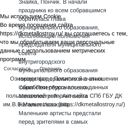
Знайка, Пончик. В начали
праздника ко всем собравшимся
Мы используем Cookie
обратилась глава
Во время посещения сайта
муниципального образования,
https://dkmetallostroy.ru/ вы соглашаетесь с тем,
исполняющий полномочия
что мы обрабатываем ваши персональные
председателя муниципального
данные с использованием метрических
совета
программ.
внутригородского
Согласиться
Отклонить
муниципального образования
Ознакомиться с Политикой в отношении
города федерального значения
обработки персональных данных
Санкт-Петербурга поселок
пользователей интернет-сайта СПб ГБУ ДК
Металлострой - Антонова
им.В.В.Маяковского (https://dkmetallostroy.ru/)
Наталия Ивановна.
Маленькие артисты предстали
перед зрителями в самых