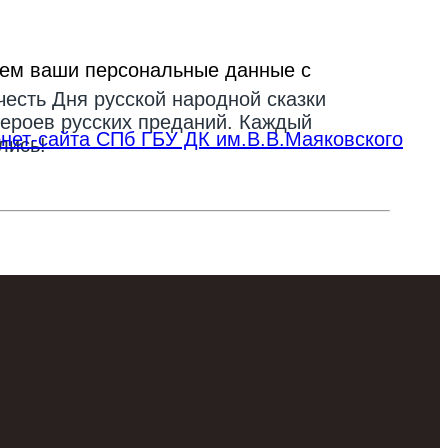
ываем ваши персональные данные с
честь Дня русской народной сказки
героев русских преданий. Каждый
нет-сайта СПб ГБУ ДК им.В.В.Маяковского
лись!