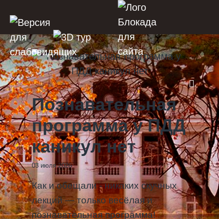
Познавательная
программа у ПДД
каникул нет
03 июля 2026
Как и обещали - никаких скучных
лекций — только весёлая и
познавательная программа!