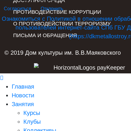
ДОСТУПНАЯ СРЕДА
Согласиться
Отклонить
ПРОТИВОДЕЙСТВИЕ КОРРУПЦИИ
Ознакомиться с Политикой в отношении обраб
О ПРОТИВОДЕЙСТВИИ ТЕРРОРИЗМУ
пользователей интернет-сайта СПб ГБУ Д
ПИСЬМА И ОБРАЩЕНИЯ
(https://dkmetallostroy.r
© 2019 Дом культуры им. В.В.Маяковского
Главная
Новости
Занятия
Курсы
Клубы
Коллективы