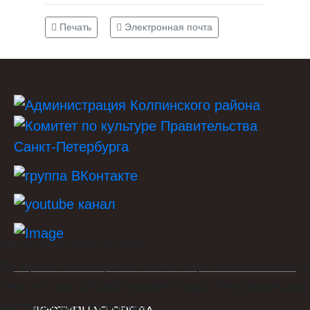
Печать
Электронная почта
Мы используем Cookie
Во время посещения сайта https://dkmetallostro
тем, что мы обрабатываем ваши персональные
метрических программ.