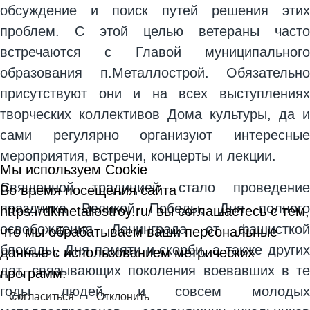
обсуждение и поиск путей решения этих
проблем. С этой целью ветераны часто
встречаются с Главой муниципального
образования п.Металлострой. Обязательно
присутствуют они и на всех выступлениях
творческих коллективов Дома культуры, да и
сами регулярно организуют интересные
мероприятия, встречи, концерты и лекции.
Мы используем Cookie
Священной традицией стало проведение
Во время посещения сайта
праздника Великой Победы, Дня полного
https://dkmetallostroy.ru/ вы соглашаетесь с тем,
освобождения Ленинграда от фашисткой
что мы обрабатываем ваши персональные
блокады, Дня памяти и скорби, а также других
данные с использованием метрических
дат, связывающих поколения воевавших в те
программ.
годы людей, и совсем молодых
Согласиться
Отклонить