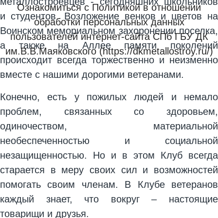
металлостроевцев - сегодняшних школьников
Ознакомиться с Политикой в отношении
и студентов. Возложение венков и цветов на
обработки персональных данных
Воинском мемориальном захоронении поселка,
пользователей интернет-сайта СПб ГБУ ДК
а также на Аллее памяти поколений
им.В.В.Маяковского (https://dkmetallostroy.ru/)
происходит всегда торжественно и неизменно
вместе с нашими дорогими ветеранами.
Конечно, есть у пожилых людей и немало
проблем, связанных со здоровьем,
одиночеством, материальной
необеспеченностью и социальной
незащищенностью. Но и в этом Клуб всегда
старается в меру своих сил и возможностей
помогать своим членам. В Клубе ветеранов
каждый знает, что вокруг – настоящие
товарищи и друзья.