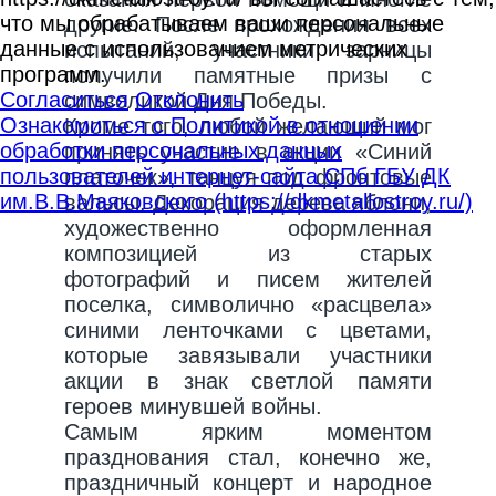
что мы обрабатываем ваши персональные
другие. После прохождения всех
данные с использованием метрических
испытаний, участники зарницы
программ.
получили памятные призы с
Согласиться
Отклонить
символикой Дня Победы.
Ознакомиться с Политикой в отношении
Кроме того, любой желающий мог
обработки персональных данных
принять участие в акции «Синий
пользователей интернет-сайта СПб ГБУ ДК
платочек», танцуя под фронтовые
им.В.В.Маяковского (https://dkmetallostroy.ru/)
вальсы. Декорация дерева яблони,
художественно оформленная
композицией из старых
фотографий и писем жителей
поселка, символично «расцвела»
синими ленточками с цветами,
которые завязывали участники
акции в знак светлой памяти
героев минувшей войны.
Самым ярким моментом
празднования стал, конечно же,
праздничный концерт и народное