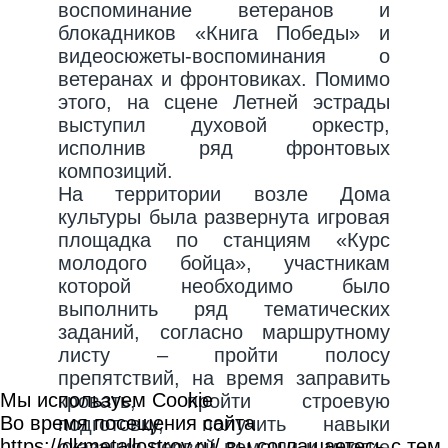
воспоминание ветеранов и
блокадников «Книга Победы» и
видеосюжеты-воспоминания о
ветеранах и фронтовиках. Помимо
этого, на сцене Летней эстрады
выступил духовой оркестр,
исполнив ряд фронтовых
композиций.
На территории возле Дома
культуры была развернута игровая
площадка по станциям «Курс
молодого бойца», участникам
которой необходимо было
выполнить ряд тематических
заданий, согласно маршрутному
листу – пройти полосу
препятствий, на время заправить
Мы используем Cookie
кровать, пройти строевую
Во время посещения сайта
подготовку, получить навыки
https://dkmetallostroy.ru/ вы соглашаетесь с тем,
оказания первой помощи и многие