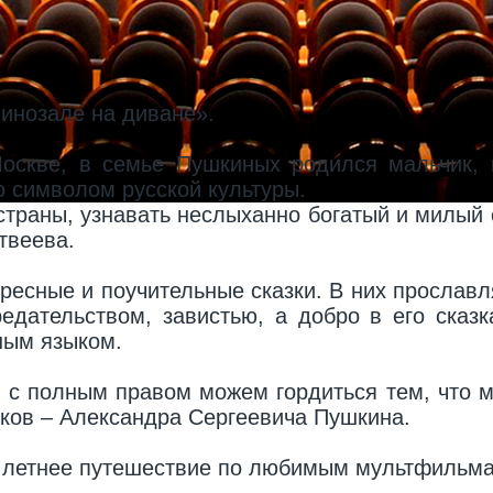
инозале на диване».
Москве, в семье Пушкиных родился мальчик, 
о символом русской культуры.
страны, узнавать неслыханно богатый и милый 
твеева.
есные и поучительные сказки. В них прославл
дательством, завистью, а добро в его сказк
ным языком.
ы с полным правом можем гордиться тем, что 
иков – Александра Сергеевича Пушкина.
 летнее путешествие по любимым мультфильма