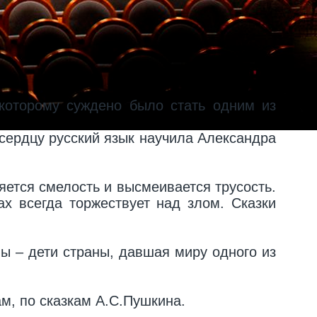
которому суждено было стать одним из
сердцу русский язык научила Александра
яется смелость и высмеивается трусость.
ах всегда торжествует над злом. Сказки
мы – дети страны, давшая миру одного из
м, по сказкам А.С.Пушкина.