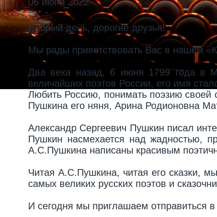
06 июня 2022
Добрый день, дорогие друзья!
Мы рады приветствовать Вас в нашем «К
Два века назад, 6 июня 1799 года в 
величайших поэтов России, его имя стал
Любить Россию, понимать поэзию своей 
Пушкина его няня, Арина Родионовна Ма
Александр Сергеевич Пушкин писал интер
Пушкин насмехается над жадностью, пре
А.С.Пушкина написаны красивым поэтич
Читая А.С.Пушкина, читая его сказки, м
самых великих русских поэтов и сказочн
И сегодня мы приглашаем отправиться в